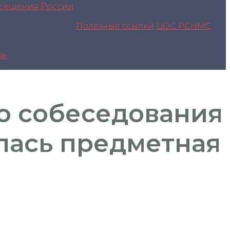
сещения России
Полезные ссылки
ЦОС РСНМС
а»
го собеседования
лась предметная