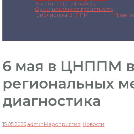
Воспитательная работа
Функциональная грамотность
Библиотека ЦНППМ
План р
6 мая в ЦНППМ в
региональных ме
диагностика
15.05.2026
admin
Мероприятия
,
Новости