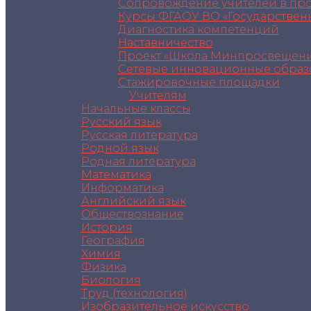
Сопровождение учителей в пр
Курсы ФГАОУ ВО «Государствен
Диагностика компетенций
Наставничество
Проект «Школа Минпросвещени
Сетевые инновационные образ
Стажировочные площадки
Учителям
Начальные классы
Русский язык
Русская литература
Родной язык
Родная литература
Математика
Информатика
Английский язык
Обществознание
История
География
Химия
Физика
Биология
Труд (технология)
Изобразительное искусство