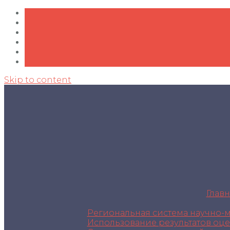
Skip to content
Главн
Региональная система научно-
Использование результатов оц