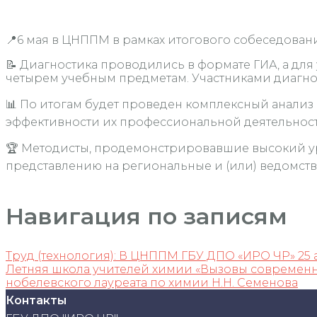
📍6 мая в ЦНППМ в рамках итогового собеседован
📝 Диагностика проводились в формате ГИА, а дл
четырем учебным предметам. Участниками диагнос
📊 По итогам будет проведен комплексный анализ
эффективности их профессиональной деятельности
🏆 Методисты, продемонстрировавшие высокий ур
представлению на региональные и (или) ведомс
Навигация по записям
Труд (технология): В ЦНППМ ГБУ ДПО «ИРО ЧР» 25 а
Летняя школа учителей химии «Вызовы современн
нобелевского лауреата по химии Н.Н. Семенова
Контакты