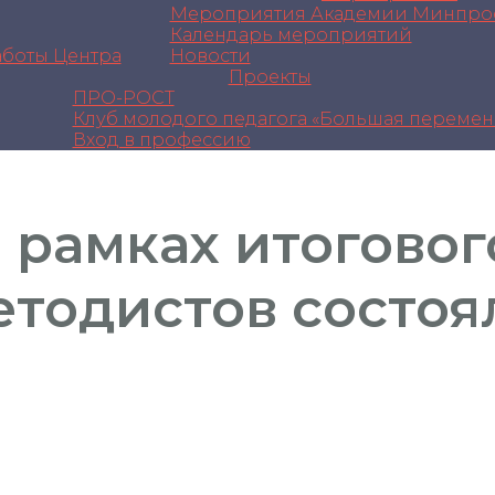
Мероприятия Академии Минпро
Календарь мероприятий
аботы Центра
Новости
Проекты
ПРО-РОСТ
Клуб молодого педагога «Большая перемен
Вход в профессию
 рамках итогово
тодистов состоя