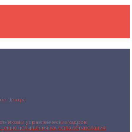
зе Центра
отников и управленческих кадров
с целью повышения качества образования