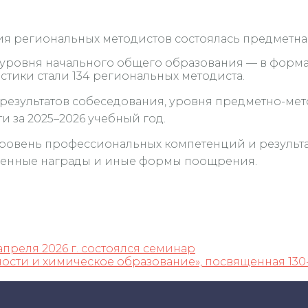
ия региональных методистов состоялась предметна
я уровня начального общего образования — в фор
тики стали 134 региональных методиста.
 результатов собеседования, уровня предметно-ме
 за 2025–2026 учебный год.
овень профессиональных компетенций и результат
твенные награды и иные формы поощрения.
преля 2026 г. состоялся семинар
ости и химическое образование», посвященная 130