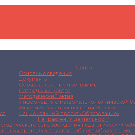
Центр
Основные сведения
Документы
Образовательные программы
Сотрудники центра
Методический актив
Информация о материально-технической ба
Академия Минпросвещения России
ая
Национальный проект «Образование»
Направления деятельности
методического сопровождения педагогических раб
еночных процедур в системе общего образования 