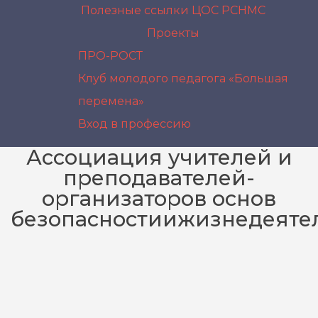
Полезные ссылки
ЦОС РСНМС
Проекты
ПРО-РОСТ
Клуб молодого педагога «Большая
перемена»
Вход в профессию
Ассоциация учителей и
преподавателей-
организаторов основ
безопасностиижизнедеяте