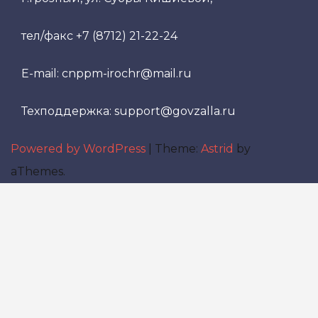
тел/факс +7 (8712) 21-22-24
E-mail: cnppm-irochr@mail.ru
Техподдержка: support@govzalla.ru
Powered by WordPress
|
Theme:
Astrid
by
aThemes.