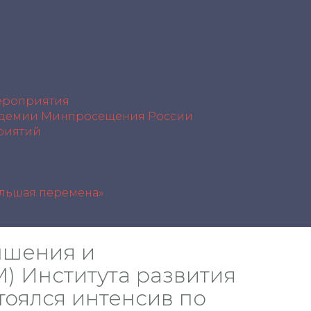
роприятия
демии Минпросещения России
риятий
ольшая перемена»
ышения и
) Института развития
тоялся интенсив по