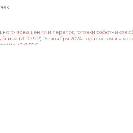
век.
ьного повышения и переподготовки работников о
блики (ИРО ЧР) 16 октября 2024 года состоялся ин
овлённый ФГОС.
2024 г. состоялся интенсив «Методика преподаван
Мы в соцсетях
У
36
г.
те
E-
Те