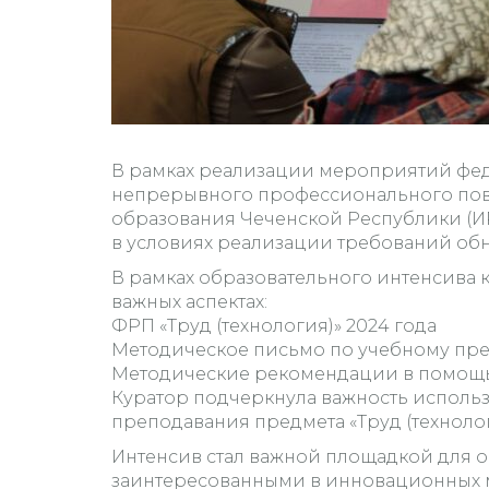
В рамках реализации мероприятий фед
непрерывного профессионального пов
образования Чеченской Республики (ИР
в условиях реализации требований об
В рамках образовательного интенсива 
важных аспектах:
ФРП «Труд (технология)» 2024 года
Методическое письмо по учебному пред
Методические рекомендации в помощь у
Куратор подчеркнула важность исполь
преподавания предмета «Труд (технолог
Интенсив стал важной площадкой для 
заинтересованными в инновационных м