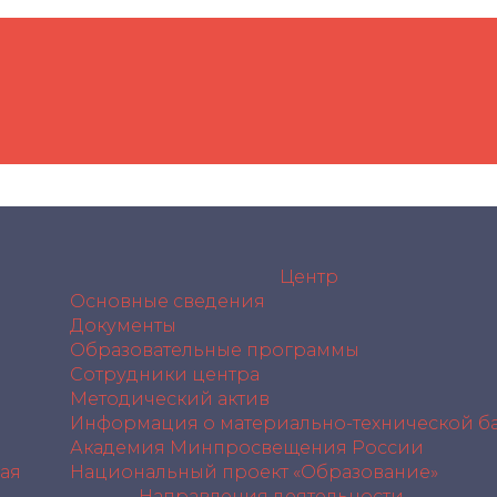
Центр
Основные сведения
Документы
Образовательные программы
Сотрудники центра
Методический актив
Информация о материально-технической ба
Академия Минпросвещения России
ая
Национальный проект «Образование»
Направления деятельности