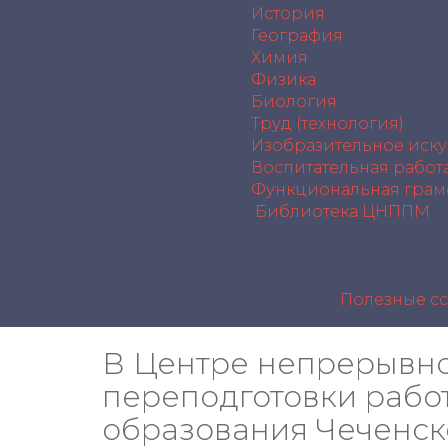
История
География
Химия
Физика
Биология
Труд (технология)
Изобразительное иску
Воспитательная работ
Функциональная грам
Библиотека ЦНППМ
Полезные с
В Центре непрерывн
переподготовки рабо
образования Чеченск