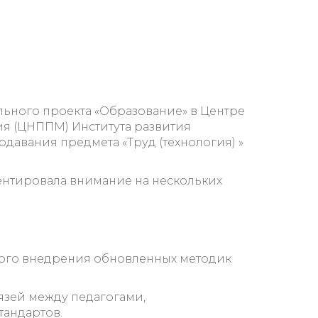
ьного проекта «Образование» в Центре
я (ЦНППМ) Института развития
давания предмета «Труд (технология) »
центировала внимание на нескольких
ного внедрения обновленных методик
язей между педагогами,
тандартов.