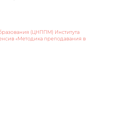
бразования (ЦНППМ) Института
тенсив «Методика преподавания в
ия в условиях реализации требований
чредитель
6007, Чеченская Республика
Грозный, ул. Субры Кишиевой,
л/факс +7 (8712) 21-22-24
mail: cnppm-irochr@mail.ru
хподдержка: support@govzalla.ru