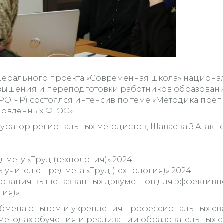
ерального проекта «Современная школа» национал
ышения и переподготовки работников образовани
О ЧР) состоялся интенсив по теме «Методика препо
новленных ФГОС».
куратор региональных методистов, Шаваева З.А, ак
мету «Труд (технология)» 2024
чителю предмета «Труд (технология)» 2024
зования вышеназванных документов для эффектив
ия)».
обмена опытом и укрепления профессиональных св
етодах обучения и реализации образовательных с