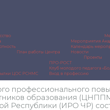
сство
Ме
а
Мероприятия Ака
отность
Календарь мероп
План работы Центра
Новости
Проекты
ПРО-РОСТ
Клуб молодого педагога «Б
сылки
ЦОС РСНМС
Вход в профессию
ого профессионального пов
тников образования (ЦНППМ
ой Республики (ИРО ЧР) сос