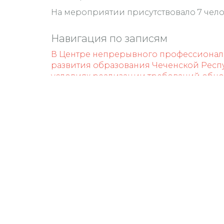
На мероприятии присутствовало 7 чело
Навигация по записям
В Центре непрерывного профессионал
развития образования Чеченской Респу
условиях реализации требований обн
В ЦНППМ ГБУ ДПО «ИРО ЧР» 16 октября 
обновленных ФГОС».
Контакты
ГБУ ДПО "ИРО ЧР"
366007, Чеченская Республика
г. Грозный, ул. Лермонтова, 2
тел/факс +7 (8712) 21-22-24
E-mail: cnppm-irochr@mail.ru
Техподдержка: support@govzalla.ru