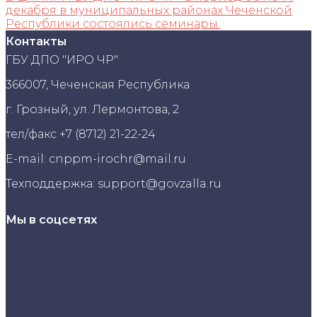
декабря в муниципальных районах Чеченской
Республики состоялись семинары.
Контакты
ГБУ ДПО "ИРО ЧР"
366007, Чеченская Республика
г. Грозный, ул. Лермонтова, 2
тел/факс +7 (8712) 21-22-24
E-mail: cnppm-irochr@mail.ru
Техподдержка: support@govzalla.ru
Мы в соцсетях