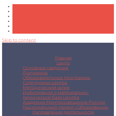
Skip to content
Главная
Центр
Основные сведения
Документы
Образовательные программы
Сотрудники центра
Методический актив
Информация о материально-
технической базе Центра
Академия Минпросвещения России
Национальный проект «Образование»
Направления деятельности