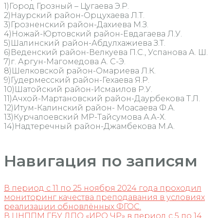
1)Город Грозный – Цугаева Э.Р.
2)Наурский район-Орцухаева Л.Т.
3)Грозненский район-Дахиева М.З.
4)Ножай-Юртовский район-Евдагаева Л.У.
5)Шалинский район-Абдулхажиева З.Т.
6)Веденский район-Велкуева П.С., Успанова А. Ш.
7)г. Аргун-Магомедова А. С-Э.
8)Шелковской район-Омариева Л.К.
9)Гудермесский район-Гехаева Я.Р.
10)Шатойский район-Исмаилов Р.У.
11)Ачхой-Мартановский район-Даурбекова Т.Л.
12)Итум-Калинский район- Моасаева Ф.А.
13)Курчалоевский МР-Тайсумова А.А-Х.
14)Надтеречный район-Джамбекова М.А.
Навигация по записям
В период с 11 по 25 ноября 2024 года проходил
мониторинг качества преподавания в условиях
реализации обновлённых ФГОС.
В ЦНППМ ГБУ ДПО «ИРО ЧР» в период с 5 по 14