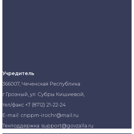
Учредитель
366007, Чеченская Республика
г.Грозный, ул. Субры Кишиевой,
тел/факс +7 (8712) 21-22-24
E-mail: cnppm-irochr@mail.ru
Техподдержка: support@govzalla.ru