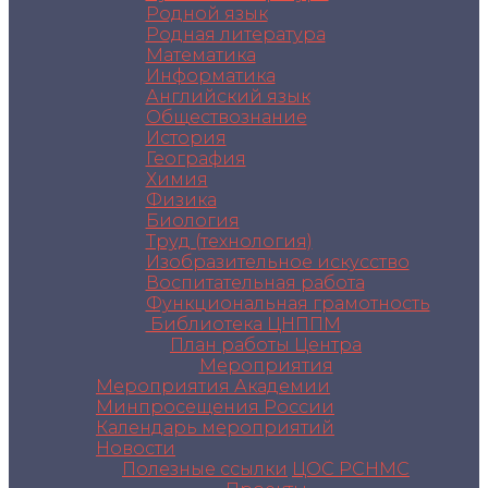
Родной язык
Родная литература
Математика
Информатика
Английский язык
Обществознание
История
География
Химия
Физика
Биология
Труд (технология)
Изобразительное искусство
Воспитательная работа
Функциональная грамотность
Библиотека ЦНППМ
План работы Центра
Мероприятия
Мероприятия Академии
Минпросещения России
Календарь мероприятий
Новости
Полезные ссылки
ЦОС РСНМС