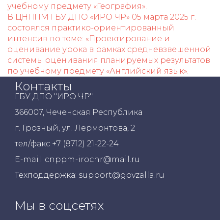
учебному предмету «География».
В ЦНППМ ГБУ ДПО «ИРО ЧР» 05 марта 2025 г.
состоялся практико-ориентированный
интенсив по теме: «Проектирование и
оценивание урока в рамках средневзвешенной
системы оценивания планируемых результатов
по учебному предмету «Английский язык».
Контакты
ГБУ ДПО "ИРО ЧР"
366007, Чеченская Республика
г. Грозный, ул. Лермонтова, 2
тел/факс +7 (8712) 21-22-24
E-mail: cnppm-irochr@mail.ru
Техподдержка: support@govzalla.ru
Мы в соцсетях