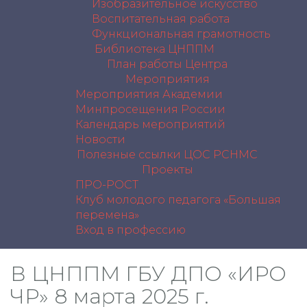
Изобразительное искусство
Воспитательная работа
Функциональная грамотность
Библиотека ЦНППМ
План работы Центра
Мероприятия
Мероприятия Академии
Минпросещения России
Календарь мероприятий
Новости
Полезные ссылки
ЦОС РСНМС
Проекты
ПРО-РОСТ
Клуб молодого педагога «Большая
перемена»
Вход в профессию
В ЦНППМ ГБУ ДПО «ИРО
ЧР» 8 марта 2025 г.