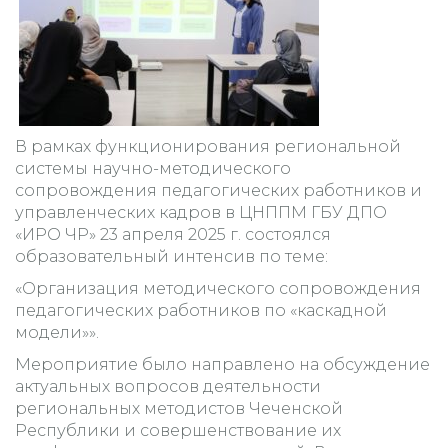
В рамках функционирования региональной
системы научно-методического
сопровождения педагогических работников и
управленческих кадров в ЦНППМ ГБУ ДПО
«ИРО ЧР» 23 апреля 2025 г. состоялся
образовательный интенсив по теме:
«Организация методического сопровождения
педагогических работников по «каскадной
модели»».
Мероприятие было направлено на обсуждение
актуальных вопросов деятельности
региональных методистов Чеченской
Республики и совершенствование их