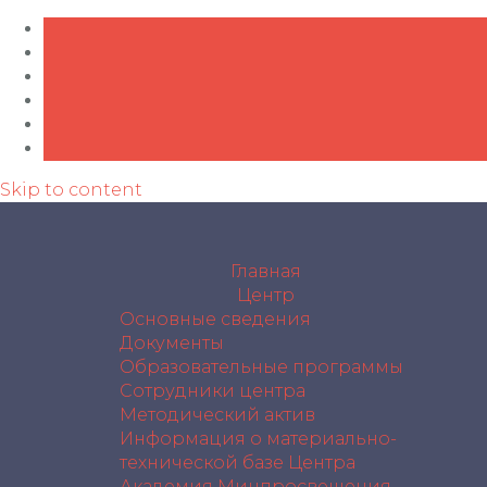
Skip to content
Главная
Центр
Основные сведения
Документы
Образовательные программы
Сотрудники центра
Методический актив
Информация о материально-
технической базе Центра
Академия Минпросвещения