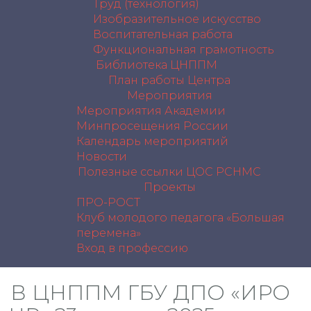
Труд (технология)
Изобразительное искусство
Воспитательная работа
Функциональная грамотность
Библиотека ЦНППМ
План работы Центра
Мероприятия
Мероприятия Академии
Минпросещения России
Календарь мероприятий
Новости
Полезные ссылки
ЦОС РСНМС
Проекты
ПРО-РОСТ
Клуб молодого педагога «Большая
перемена»
Вход в профессию
В ЦНППМ ГБУ ДПО «ИРО