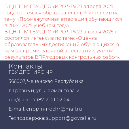
В ЦНППМ ГБУ ДПО «ИРО ЧР» 23 апреля 2025
года состоялся образовательный интенсив на
тему: «Промежуточная аттестация обучающихся
в 2024-2025 учебном году».
В ЦНППМ ГБУ ДПО «ИРО ЧР» 23 апреля 2025 г.
состоялся интенсив по теме: «Оценка
образовательных достижений обучающихся в
рамках промежуточной аттестации с учетом
результатов ВПР/годовых контрольных работ».
Контакты
ГБУ ДПО "ИРО ЧР"
366007, Чеченская Республика
г. Грозный, ул. Лермонтова, 2
тел/факс +7 (8712) 21-22-24
E-mail: cnppm-irochr@mail.ru
Техподдержка: support@govzalla.ru