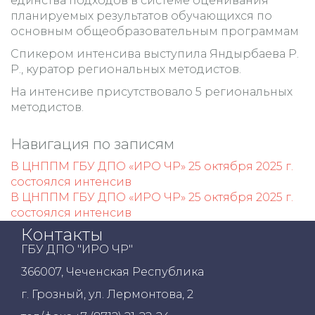
единства подходов в системе оценивания
планируемых результатов обучающихся по
основным общеобразовательным программам
Спикером интенсива выступила Яндырбаева Р.
Р., куратор региональных методистов.
На интенсиве присутствовало 5 региональных
методистов.
Навигация по записям
В ЦНППМ ГБУ ДПО «ИРО ЧР» 25 октября 2025 г.
состоялся интенсив
В ЦНППМ ГБУ ДПО «ИРО ЧР» 25 октября 2025 г.
состоялся интенсив
Контакты
ГБУ ДПО "ИРО ЧР"
366007, Чеченская Республика
г. Грозный, ул. Лермонтова, 2