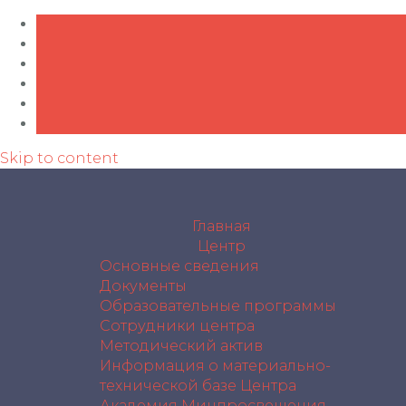
Skip to content
Главная
Центр
Основные сведения
Документы
Образовательные программы
Сотрудники центра
Методический актив
Информация о материально-
технической базе Центра
Академия Минпросвещения