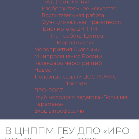
Труд (технология)
Изобразительное искусство
Воспитательная работа
Функциональная грамотность
Библиотека ЦНППМ
План работы Центра
Мероприятия
Мероприятия Академии
Минпросещения России
Календарь мероприятий
Новости
Полезные ссылки
ЦОС РСНМС
Проекты
ПРО-РОСТ
Клуб молодого педагога «Большая
перемена»
Вход в профессию
В ЦНППМ ГБУ ДПО «ИРО