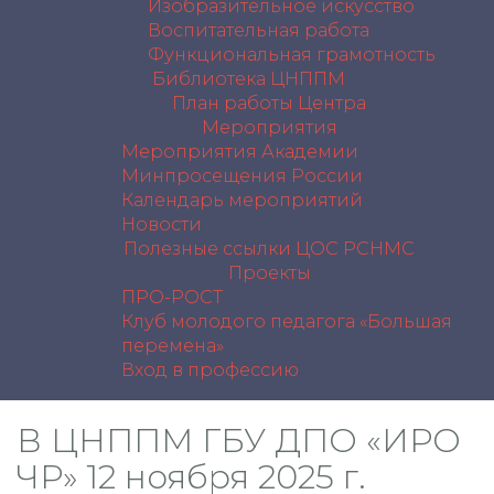
Изобразительное искусство
Воспитательная работа
Функциональная грамотность
Библиотека ЦНППМ
План работы Центра
Мероприятия
Мероприятия Академии
Минпросещения России
Календарь мероприятий
Новости
Полезные ссылки
ЦОС РСНМС
Проекты
ПРО-РОСТ
Клуб молодого педагога «Большая
перемена»
Вход в профессию
В ЦНППМ ГБУ ДПО «ИРО
ЧР» 12 ноября 2025 г.