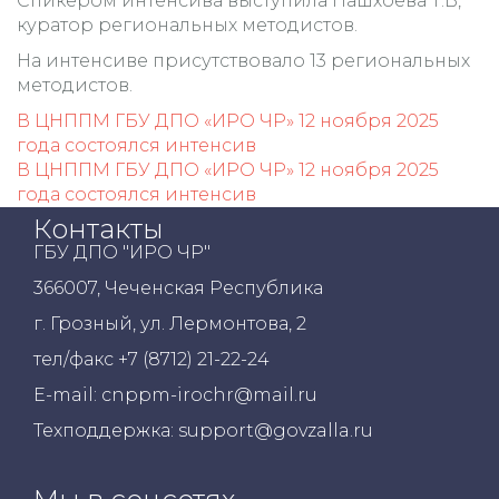
Спикером интенсива выступила Нашхоева Т.В,
куратор региональных методистов.
На интенсиве присутствовало 13 региональных
методистов.
Навигация
В ЦНППМ ГБУ ДПО «ИРО ЧР» 12 ноября 2025
по
года состоялся интенсив
записям
В ЦНППМ ГБУ ДПО «ИРО ЧР» 12 ноября 2025
года состоялся интенсив
Контакты
ГБУ ДПО "ИРО ЧР"
366007, Чеченская Республика
г. Грозный, ул. Лермонтова, 2
тел/факс +7 (8712) 21-22-24
E-mail: cnppm-irochr@mail.ru
Техподдержка: support@govzalla.ru