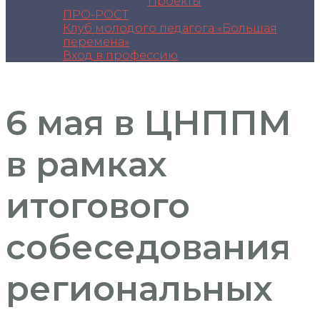
Проекты
ПРО-РОСТ
Клуб молодого педагога «Большая
перемена»
Вход в профессию
6 мая в ЦНППМ
в рамках
итогового
собеседования
региональных