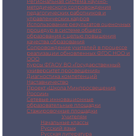
Региональная система научно-
методического сопровождения
педагогических работников и
управленческих кадров
Использование результатов оценочных
процедур в системе общего
образования с целью повышения
качества образования
Сопровождение учителей в процессе
реализации обновленных ФГОС НОО и
ООО
Курсы ФГАОУ ВО «Государственный
университет просвещения»
Диагностика компетенций
Наставничество
Проект «Школа Минпросвещения
России»
Сетевые инновационные
образовательные площадки
Стажировочные площадки
Учителям
Начальные классы
Русский язык
Русская литература