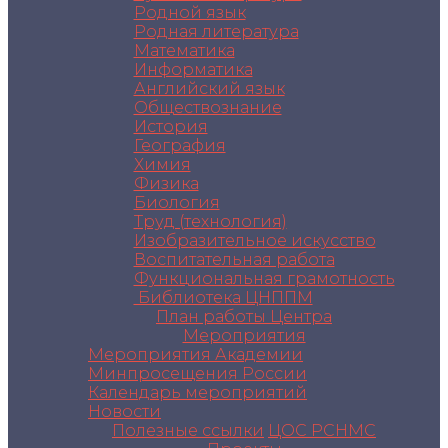
Родной язык
Родная литература
Математика
Информатика
Английский язык
Обществознание
История
География
Химия
Физика
Биология
Труд (технология)
Изобразительное искусство
Воспитательная работа
Функциональная грамотность
Библиотека ЦНППМ
План работы Центра
Мероприятия
Мероприятия Академии
Минпросещения России
Календарь мероприятий
Новости
Полезные ссылки
ЦОС РСНМС