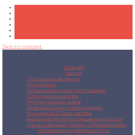
Skip to content
Главная
Центр
Основные сведения
Документы
Образовательные программы
Сотрудники центра
Методический актив
Информация о материально-
технической базе Центра
Академия Минпросвещения России
Национальный проект «Образование»
Направления деятельности