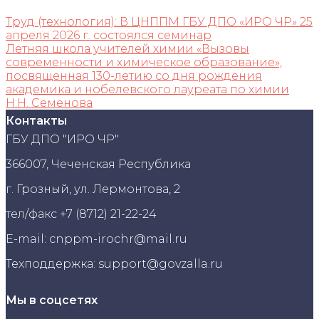
Труд (технология): В ЦНППМ ГБУ ДПО «ИРО ЧР» 25
апреля 2026 г. состоялся семинар
Летняя школа учителей химии «Вызовы
современности и химическое образование»,
посвященная 130-летию со дня рождения
академика и нобелевского лауреата по химии
Н.Н. Семенова
Контакты
ГБУ ДПО "ИРО ЧР"
366007, Чеченская Республика
г. Грозный, ул. Лермонтова, 2
тел/факс +7 (8712) 21-22-24
E-mail: cnppm-irochr@mail.ru
Техподдержка: support@govzalla.ru
Мы в соцсетях