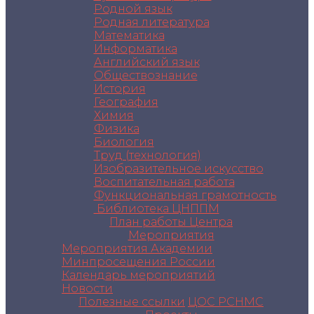
Родной язык
Родная литература
Математика
Информатика
Английский язык
Обществознание
История
География
Химия
Физика
Биология
Труд (технология)
Изобразительное искусство
Воспитательная работа
Функциональная грамотность
Библиотека ЦНППМ
План работы Центра
Мероприятия
Мероприятия Академии
Минпросещения России
Календарь мероприятий
Новости
Полезные ссылки
ЦОС РСНМС