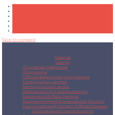
Skip to content
Главная
Центр
Основные сведения
Документы
Образовательные программы
Сотрудники центра
Методический актив
Информация о материально-
технической базе Центра
Академия Минпросвещения России
Национальный проект «Образование»
Направления деятельности