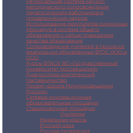
Региональная система научно-
методического сопровождения
педагогических работников и
управленческих кадров
Использование результатов оценочных
процедур в системе общего
образования с целью повышения
качества образования
Сопровождение учителей в процессе
реализации обновленных ФГОС НОО и
ООО
Курсы ФГАОУ ВО «Государственный
университет просвещения»
Диагностика компетенций
Наставничество
Проект «Школа Минпросвещения
России»
Сетевые инновационные
образовательные площадки
Стажировочные площадки
Учителям
Начальные классы
Русский язык
Русская литература