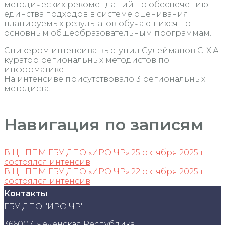
методических рекомендаций по обеспечению
единства подходов в системе оценивания
планируемых результатов обучающихся по
основным общеобразовательным программам.
Спикером интенсива выступил Сулейманов С-Х.А
куратор региональных методистов по
информатике
На интенсиве присутствовало 3 региональных
методиста.
Навигация по записям
В ЦНППМ ГБУ ДПО «ИРО ЧР» 25 октября 2025 г.
состоялся интенсив
В ЦНППМ ГБУ ДПО «ИРО ЧР» 22 октября 2025 г.
состоялся интенсив
Контакты
ГБУ ДПО "ИРО ЧР"
366007, Чеченская Республика