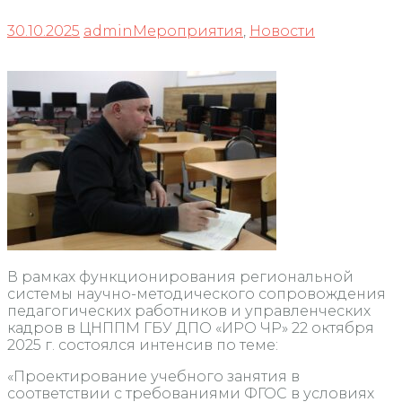
30.10.2025
admin
Мероприятия
,
Новости
В рамках функционирования региональной
системы научно-методического сопровождения
педагогических работников и управленческих
кадров в ЦНППМ ГБУ ДПО «ИРО ЧР» 22 октября
2025 г. состоялся интенсив по теме:
«Проектирование учебного занятия в
соответствии с требованиями ФГОС в условиях