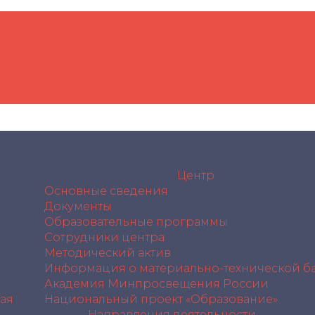
Центр
Основные сведения
Документы
Образовательные программы
Сотрудники центра
Методический актив
Информация о материально-технической ба
Академия Минпросвещения России
ая
Национальный проект «Образование»
Направления деятельности