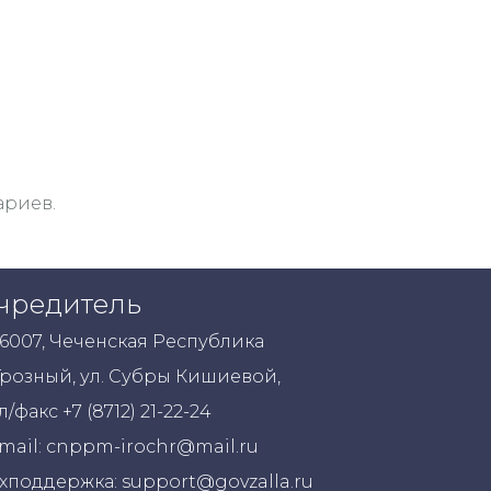
ариев.
чредитель
6007, Чеченская Республика
Грозный, ул. Субры Кишиевой,
л/факс +7 (8712) 21-22-24
mail: cnppm-irochr@mail.ru
хподдержка: support@govzalla.ru