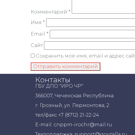
Комментарий
*
Имя
*
Email
*
Сайт
Сохранить моё имя, email и адрес са
Контакты
ГБУ ДПО "ИРО ЧР"
366007, Чеченская Республика
г. Грозный, ул. Лермонтова, 2
тел/факс +7 (8712) 21-22-24
E-mail: cnppm-irochr@mail.ru
Техподдержка: support@govzalla.ru