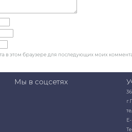
йта в этом браузере для последующих моих коммент
Мы в соцсетях
У
36
г.
те
E-
Те