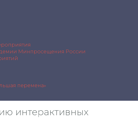
роприятия
демии Минпросещения России
риятий
ольшая перемена»
ию интерактивных