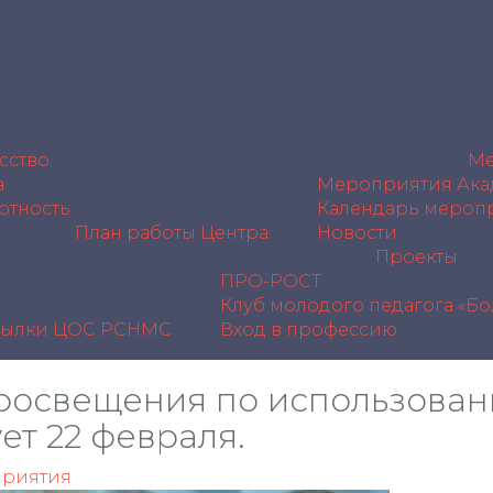
сство
Ме
а
Мероприятия Ака
отность
Календарь мероп
План работы Центра
Новости
Проекты
ПРО-РОСТ
Клуб молодого педагога «Б
сылки
ЦОС РСНМС
Вход в профессию
росвещения по использован
ет 22 февраля.
риятия