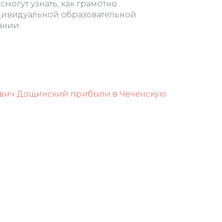
могут узнать, как грамотно
ндивидуальной образовательной
ании.
евич Дощинский прибыли в Чеченскую